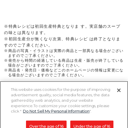
※特典レシピは初回生産特典となりま す。実店舗のスープ
の味とは異なります。
※初回生産分が無くなり次第、特典レシピ は終了となりま
すのでご了承ください。
※商品の写真・イラストは実際の商品と一部異なる場合がござい
ますのでご了承ください。
※発売から時間の経過している商品は生産・販売が終了している
場合がございますのでご了承ください。
※商品名・発売日・価格などこのホームページの情報は変更にな
る場合がございますのでご了承ください。
This website uses cookies for the purpose of improving
advertisement quality, social media features, the data
ページトップに戻る
gathered by web analytics, and your website
experience.To customize your cookie settings, please
click "
Do Not Sell My Personal Information
".
Copyright 2005-2026 MegaHouse Corporation. All rights reserved.
All other products are trademarks or registed of their respective owners.
Over the age of 16
Under the age of 16