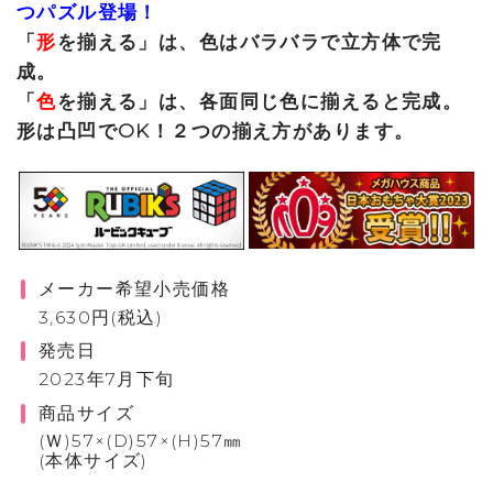
つパズル登場！
「
形
を揃える」は、色はバラバラで立方体で完
成。
「
色
を揃える」は、各面同じ色に揃えると完成。
形は凸凹でOK！２つの揃え方があります。
メーカー希望小売価格
3,630円(税込)
発売日
2023年7月下旬
商品サイズ
(Ｗ)57×(D)57×(H)57㎜
(本体サイズ)