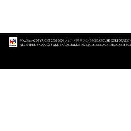
MegaHouseCOPYRIGHT 2005-2026 メガホビ開発ブログ MEGAHOUSE CORPORATION. 
ALL OTHER PRODUCTS ARE TRADEMARKS OR REGISTERED OF THEIR RESPECT