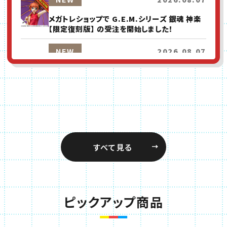
メガトレショップで G.E.M.シリーズ 銀魂 神楽
【限定復刻版】 の受注を開始しました！
別ウィンドウで開きます
NEW
2026.08.07
メガトレショップで G.E.M.シリーズ NARUTO-
ナルト- 疾風伝 うちはイタチ＆サスケ【再販】 の受
注を開始しました！
別ウィンドウで開きます
NEW
2026.08.07
メガトレショップで NARUTOギャルズ
NARUTO-ナルト- 疾風伝 テンテン【再販】 の受
すべて見る
注を開始しました！
別ウィンドウで開きます
NEW
2026.08.07
メガトレショップで Portrait.Of.Pirates ワン
ピックアップ商品
ピース “S.O.C” トラファルガー・ロー Ver.R の
受注を開始しました！