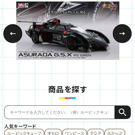
別ウィンドウで開きます
NEW
2026.08.07
メガトレショップで Portrait.Of.Pirates ワン
ピース “LIMITED EDITION” 人食いのバルト
ロメオ 【限定復刻版】 の受注を開始しました！
別ウィンドウで開きます
NEW
2026.08.06
メガトレショップで2026年8月ご案内商品19点
の受注を開始しました！
別ウィンドウで開きます
NEW
2026.08.05
2026年8月ご案内商品36点の情報を公開しまし
商品を探す
た。
別ウィンドウで開きます
2026.07.31
メガトレショップで Portrait.Of.Pirates ワン
検索キーワードを入力
ピース “Elevated Boost” 神の騎士団 軍子
宮 の受注を開始しました！
人気キーワード
ルービックキューブ
オセロ
ワンピース
P.O.P
るかっぷ