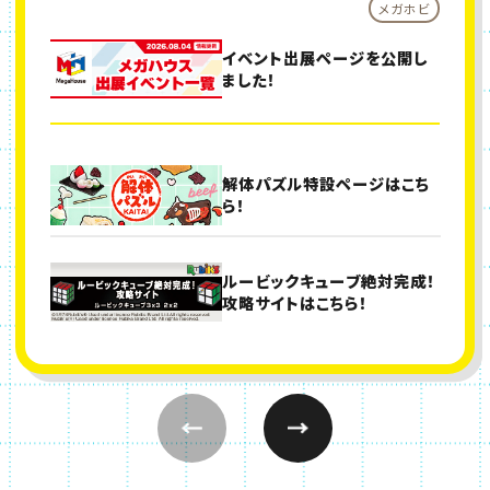
メガホビ
イベント出展ページを公開し
ました！
オセロでユニバーサルデザイ
世界的玩具メーカー９社が集
「コロコロコミック×ルービッ
解体パズル特設ページはこち
ンを学ぼう！小学校向け授業プ
結！各社のトイゲーム競技で争
クキューブ 1面バトルスペシャ
ら！
ログラムはこちら！
う『トイゲームカップ』開催決
ルページ」を公開しました！
定！
一般社団法人日本玩具協会が
ルービックキューブ絶対完成！
メガハウスの商品が日本おも
春のおすすめ商品特集はこち
主催する「日本おもちゃ大賞
攻略サイトはこちら！
ちゃ大賞2025を受賞！
ら！
2024」においてメガハウスで
は5商品が受賞しました。