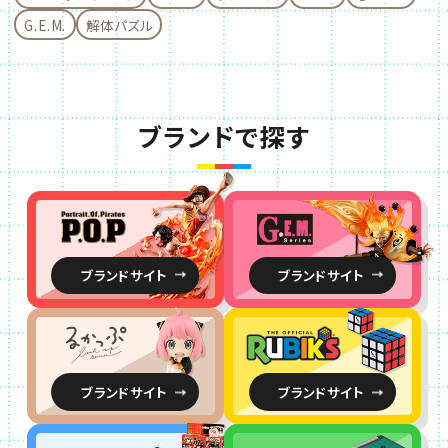
別ウィンドウで開きます
2026.07.31
G.E.M.
解体パズル
2026年8月メガトレショップ他ご案内商品のお知
らせ
別ウィンドウで開きます
2026.07.30
ブランドで探す
2026年8月ご案内開始商品のお知らせ
別ウィンドウで開きます
2026.07.22
購入者様向け 2026年6月～7月発売商品アンケ
ート受付中！対象商品はこちら！
別ウィンドウで開きます
2026.07.16
ブランドサイト
ブランドサイト
メガトレショップで Lucrea（ルクリア） 無職転生
Ⅲ ～異世界行ったら本気だす～ ロキシー 水着
Ver. の受注を開始しました！
別ウィンドウで開きます
2026.07.16
ブランドサイト
ブランドサイト
メガトレショップで るかっぷ
HUNTER×HUNTERゴン＝フリークス＆キルア
＝ゾルディック セット【限定座布団付き】 の受注を