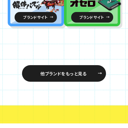
開始しました！
別ウィンドウで開きます
2026.07.16
ブランドサイト
ブランドサイト
メガトレショップで るかっぷ ペルソナ３ リロード
主人公＆アイギス セット【限定座布団付き】 の受
注を開始しました！
他ブランドをもっと見る