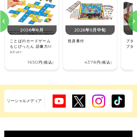
2026年8月
2026年9月中旬
2
ことばのカードゲーム
投資番付
ブタミ
もじぴったん 語彙力M
ブタ
AXver.
1650
4378
円(税込)
円(税込)
ソーシャルメディア