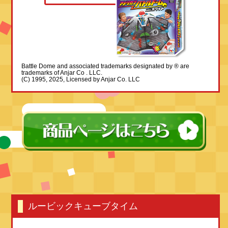
Battle Dome and associated trademarks designated by ® are
trademarks of Anjar Co . LLC.
(C) 1995, 2025, Licensed by Anjar Co. LLC
ルービックキューブタイム