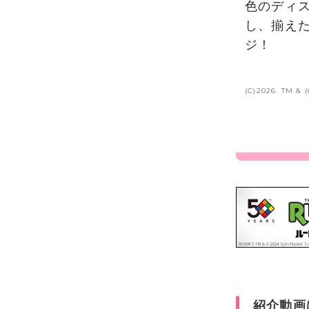
色のディ
し、揃え
ジ！
(C)2026. TM & 
紹介動画