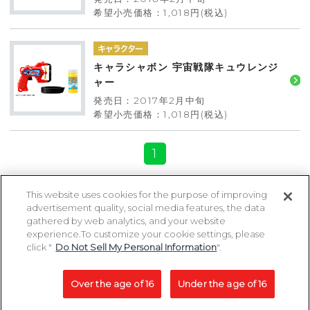
希望小売価格：1,018円(税込)
キャラシャボン 宇宙戦隊キュウレンジ
ャー
発売日：2017年2月中旬
希望小売価格：1,018円(税込)
1
This website uses cookies for the purpose of improving
advertisement quality, social media features, the data
ページトップに戻る
gathered by web analytics, and your website
experience.To customize your cookie settings, please
click "
Do Not Sell My Personal Information
".
Copyright 2005-2026 MegaHouse Corporation. All rights reserved.
All other products are trademarks or registed of their respective owners.
Over the age of 16
Under the age of 16
コピーライト一覧を表示する