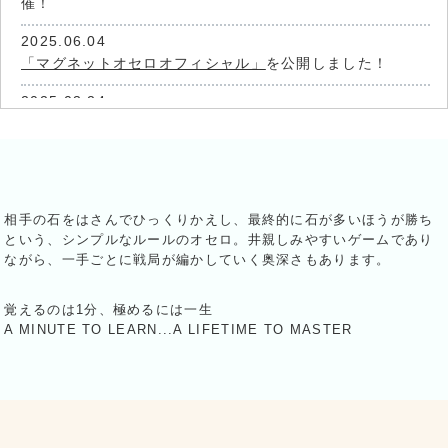
催！
2025.06.04
「マグネットオセロオフィシャル」
を公開しました！
2025.03.24
「オセロ小学生グランプリ2025」4月26日（土）～開
催！
2024.04.17
好評につき第二弾！「オセロ大会キット」プレゼントキャ
相手の石をはさんでひっくりかえし、最終的に石が多いほうが勝ち
ンペーン！ページを公開しました
という、シンプルなルールのオセロ。井親しみやすいゲームであり
ながら、一手ごとに戦局が編かしていく奥深さもあります。
2024.04.15
「オセロ上達！７つの必殺技！」
ページを公開しました
覚えるのは1分、極めるには一生
2024.04.11
A MINUTE TO LEARN...A LIFETIME TO MASTER
「オセロ小学生グランプリ2024」6月2日（日）～開催！
2023.10.10
「オセロ大会キット」プレゼントキャンペーン！募集期間
は10月10日（火）～ 11月8日（水）15時まで