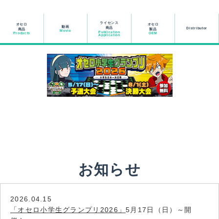
ライセンス
オセロ
オセロ
動画
商品
Distributor
商品
製品
Movie
Publication
OEM
Products
Application
お知らせ
2026.04.15
「オセロ小学生グランプリ2026」
5月17日（日）～開