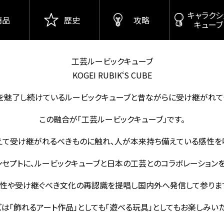
キャラクシ
商品
歴史
攻略
キューブ
工
芸ルービックキューブ
K
OGEI RUBIK‘S CUBE
を魅了し続けているルービックキューブと昔ながらに受け継がれて
この融合が「工芸ルービックキューブ」です。
えて受け継がれるべきものに触れ、人が本来持ち備えている感性を
ンセプトに、ルービックキューブと日本の工芸とのコラボレーションを
性や受け継ぐべき文化の再認識を提唱し国内外へ発信して参りま
は「飾れるアート作品」としても「遊べる玩具」としてもお楽しみい