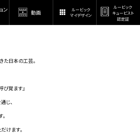
ルービック
ョン
ルービック
動画
キュービスト
マイデザイン
認定証
きた日本の工芸。
呼び覚ます』
通じ、
す。
ただけます。