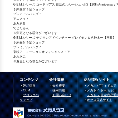
G.E.M.シリーズ コードギアス 復活のルルーシュ ゼロ【20th Anniversary
予約受付予定ショップ
プレミアムバンダイ
アニメイト
あみあみ
でじたみん
※変更となる場合がございます
G.E.M.シリーズ デジモンアドベンチャー グレイモン＆八神太一【再販】
予約受付予定ショップ
プレミアムバンダイ
東映アニメーションオフィシャルストア
あみあみ
※変更となる場合がございます
コンテンツ
会社情報
商品情報サイト
・
製品情報
・
会社概要
・
メガホビ(フィギュア
・
OEM
・
採用情報
・
メガトイ(おもちゃ)
・
ブロックの
・
お問い合わせ
・
メガトレ(限定商品通
キャップ
・
オセロ公式サイト
Copyright 2005-2026 MegaHouse Corporation. All rights reserved.