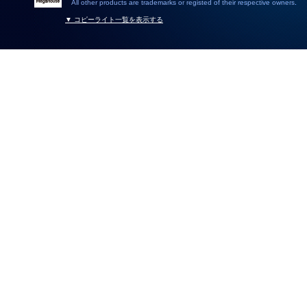
All other products are trademarks or registed of their respective owners.
▼ コピーライト一覧を表示する