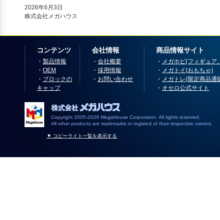
2026年6月3日
株式会社メガハウス
コンテンツ
会社情報
商品情報サイト
・
製品情報
・
会社概要
・
メガホビ(フィギュア
・
OEM
・
採用情報
・
メガトイ(おもちゃ)
・
ブロックの
・
お問い合わせ
・
メガトレ(限定商品通
キャップ
・
オセロ公式サイト
Copyright 2005-2026 MegaHouse Corporation. All rights reserved.
All other products are trademarks or registed of their respective owners.
▼ コピーライト一覧を表示する