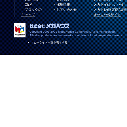
・
OEM
・
採用情報
・
メガトイ(おもちゃ)
・
ブロックの
・
お問い合わせ
・
メガトレ(限定商品通
キャップ
・
オセロ公式サイト
Copyright 2005-2026 MegaHouse Corporation. All rights reserved.
All other products are trademarks or registed of their respective owners.
▼ コピーライト一覧を表示する