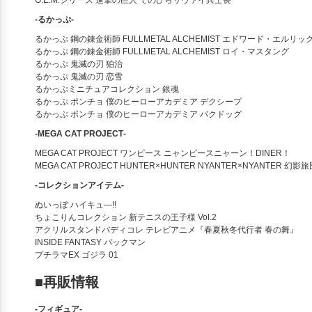
G.E.M.シリーズ 進撃の巨人 てのひらリヴァイ兵士長
‐るかっぷ‐
るかっぷ 鋼の錬金術師 FULLMETAL ALCHEMIST エドワード・エルリッ
るかっぷ 鋼の錬金術師 FULLMETAL ALCHEMIST ロイ・マスタング
るかっぷ 鬼滅の刃 狛治
るかっぷ 鬼滅の刃 恋雪
るかっぷミニチュアコレクション 銀魂
るかっぷ ポンチョ 僕のヒーローアカデミア デクシープ
るかっぷ ポンチョ 僕のヒーローアカデミア バクドッグ
‐MEGA CAT PROJECT‐
MEGA CAT PROJECT ワンピース ニャンピースニャーン！DINER！
MEGA CAT PROJECT HUNTER×HUNTER NYANTER×NYANTER 幻影旅
‐コレクションアイテム‐
ぬいっぽ ハイキュ―!!
ちょこりんコレクション 新テニスの王子様 Vol.2
アクリルスタンドバディコレ テレビアニメ『春夏秋冬代行者 春の舞』
INSIDE FANTASY パックマン
プチラマEX ゴジラ 01
■再販情報
‐フィギュア‐