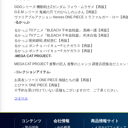
GGGシリーズ 機動戦士Zガンダム フォウ・ムラサメ【再販】
G.E.M.シリーズ 鬼滅の刃 てのひらしのぶさん【再販】
ヴァリアブルアクション Heroes ONE PIECE トラファルガー・ロー【再
‐るかっぷ‐
るかっぷ TVアニメ『BLEACH 千年血戦篇』 黒崎一護【再販】
るかっぷ TVアニメ『BLEACH 千年血戦篇』 朽木白哉【再販】
るかっぷ 呪術廻戦 虎杖悠仁【再販】
るかっぷ ポンチョ ハイキュー!! ヒナガラス【再販】
るかっぷ ポンチョ ハイキュー!! カゲガラス【再販】
‐MEGA CAT PROJECT‐
MEGA CAT PROJECT 進撃の巨人 進撃のニャンコ 調査兵団集合だニャ
‐コレクションアイテム‐
お茶友シリーズ ONE PIECE 海賊たちの宴【再販】
とびマス ONE PIECE【再販】
※予約を受け付けていない店舗もございますので、ご了承ください。
ツイート
コンテンツ
会社情報
商品情報サイト
・
製品情報
・
会社概要
・
メガホビ(フィギュア