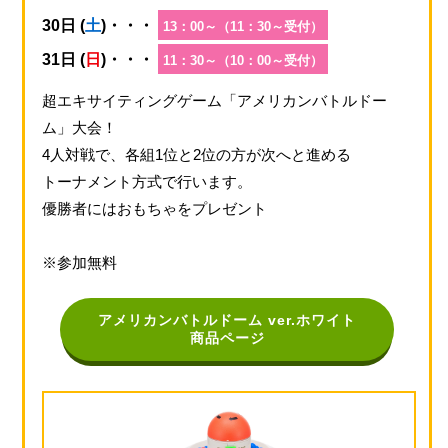
30日 (
土
)・・・
13：00～（11：30～受付）
31日 (
日
)・・・
11：30～（10：00～受付）
超エキサイティングゲーム「アメリカンバトルドー
ム」大会！
4人対戦で、各組1位と2位の方が次へと進める
トーナメント方式で行います。
優勝者にはおもちゃをプレゼント
※参加無料
アメリカンバトルドーム ver.ホワイト
商品ページ