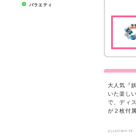
バラエティ
大人気『
いた楽し
で、ディス
が２枚付
(C)L5/YWP･TX