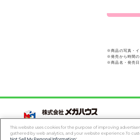
※商品の写真・イ
※発売から時間の
※商品名・発売日
Copyright 2005-2026 MegaHouse Corporation. All r
All other products are trademarks or registed of t
This website uses cookies for the purpose of improving advertisem
gathered by web analytics, and your website experience.To custom
コピーライト一覧を表示する
Not Sell My Personal Information
".