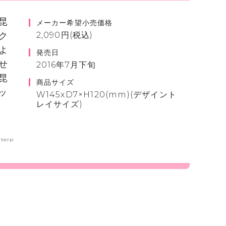
昆
メーカー希望小売価格
ク
2,090円(税込)
よ
発売日
せ
2016年7月下旬
昆
商品サイズ
ッ
W145xD7×H120(mm)(デザイント
レイサイズ)
nterp