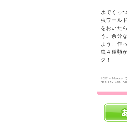
水でくっ
虫ワール
をおいた
う。余分
よう。作
虫４種類が
ク！
©2014 Moose. Q
rise Pty Ltd. A