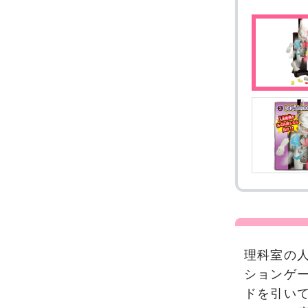
理科室の
ションゲ
ドを引い