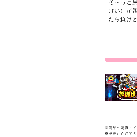
そ～っと
けい）が暴
たら負け
※商品の写真・イ
※発売から時間の