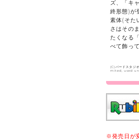
ズ、「キャ
終形態)
素体(そた
さはその
たくなる
べて飾っ
(C)バードスタジオ/
mited, used un
※発売日が