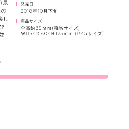
(最
発売日
状の
2018年10月下旬
楽し
商品サイズ
び
全高約85ｍｍ(商品サイズ)
Ｗ115×Ｄ80×Ｈ125ｍｍ (PKGサイズ)
並
 Li