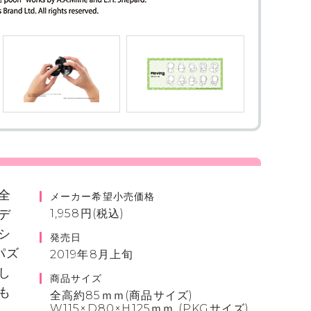
全
メーカー希望小売価格
デ
1,958円(税込)
シ
発売日
パズ
2019年8月上旬
し
商品サイズ
も
全高約85ｍｍ(商品サイズ)
W115×D80×H125ｍｍ (PKGサイズ)