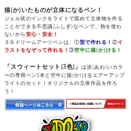
描(か)いたものが立体になるペン！
ジェル状のインクをライトで固めて立体物を作る
ことができる不思議(ふしぎ)なペンで、熱を使わ
ないから
安心・安全！
３Ｄドリームアーツペンは、①
型で作れる！
②
イ
ラストをなぞって作れる！
③
空中に描(か)ける！
「スウィートセット(3色)」
は淡(あわ)いカラ
ーの専用ペン3本と空中に描(か)けるエアーアップ
ライトのセット！オリジナルの立体作品を作ろ
う！