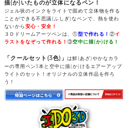
描(か)いたものが立体になるペン！
ジェル状のインクをライトで固めて立体物を作る
ことができる不思議(ふしぎ)なペンで、熱を使わ
ないから
安心・安全！
３Ｄドリームアーツペンは、①
型で作れる！
②
イ
ラストをなぞって作れる！
③
空中に描(か)ける！
「クールセット(3色)」
は鮮(あざ)やかなカラ
ーの専用ペン3本と空中に描(か)けるエアーアップ
ライトのセット！オリジナルの立体作品を作ろ
う！