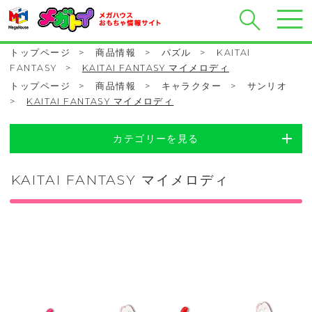
トップページ
>
商品情報
>
パズル
>
KAITAI
FANTASY
>
KAITAI FANTASY マイメロディ
トップページ
>
商品情報
>
キャラクター
>
サンリオ
>
KAITAI FANTASY マイメロディ
カテゴリーを見る
KAITAI FANTASY マイメロディ