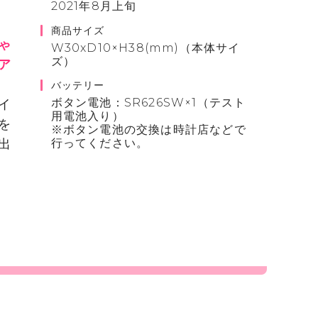
2021年8月上旬
商品サイズ
ゃ
W30xD10×H38(mm)（本体サイ
ズ）
ア
バッテリー
ボタン電池：SR626SW×1（テスト
イ
用電池入り）
を
※ボタン電池の交換は時計店などで
出
行ってください。