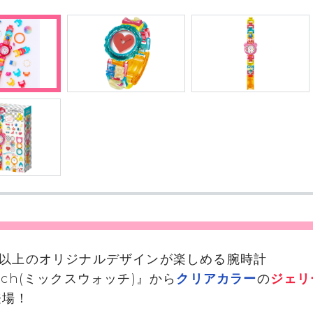
り以上のオリジナルデザインが楽しめる腕時計
atch(ミックスウォッチ)』から
クリアカラー
の
ジェリ
登場！