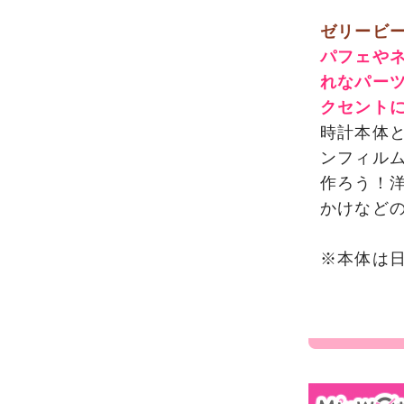
ゼリービ
パフェや
れなパー
クセント
時計本体
ンフィル
作ろう！
かけなど
※本体は