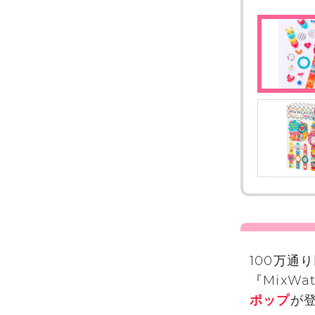
100万通
『MixW
ポップ
が