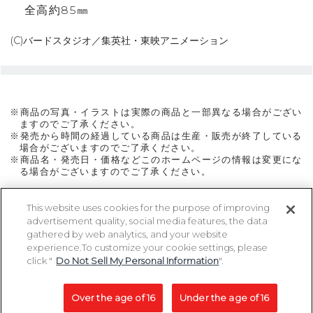
全高約85㎜
(C)バードスタジオ／集英社・東映アニメーション
※商品の写真・イラストは実際の商品と一部異なる場合がござい
ますのでご了承ください。
※発売から時間の経過している商品は生産・販売が終了している
場合がございますのでご了承ください。
※商品名・発売日・価格などこのホームページの情報は変更にな
る場合がございますのでご了承ください。
This website uses cookies for the purpose of improving
advertisement quality, social media features, the data
ページトップに戻る
gathered by web analytics, and your website
experience.To customize your cookie settings, please
click "
Do Not Sell My Personal Information
".
Copyright 2005-2026 MegaHouse Corporation. All rights reserved.
All other products are trademarks or registed of their respective owners.
Over the age of 16
Under the age of 16
コピーライト一覧を表示する