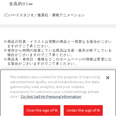
全高約85㎜
(C)バードスタジオ／集英社・東映アニメーション
※商品の写真・イラストは実際の商品と一部異なる場合がござい
ますのでご了承ください。
※発売から時間の経過している商品は生産・販売が終了している
場合がございますのでご了承ください。
※商品名・発売日・価格などこのホームページの情報は変更にな
る場合がございますのでご了承ください。
This website uses cookies for the purpose of improving
advertisement quality, social media features, the data
ページトップに戻る
gathered by web analytics, and your website
experience.To customize your cookie settings, please
click "
Do Not Sell My Personal Information
".
Copyright 2005-2026 MegaHouse Corporation. All rights reserved.
All other products are trademarks or registed of their respective owners.
Over the age of 16
Under the age of 16
コピーライト一覧を表示する