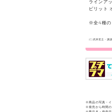
ラインアッ
ピリット 
※全4種の
(C)武井宏之・講談
※商品の写真・イ
※発売から時間の
※商品名・発売日