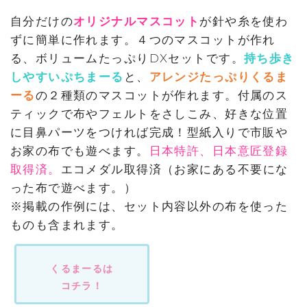
自分だけの
オリジナルマスコット
が針や糸を使わ
ずに簡単に作れます。４つのマスコットが作れ
る、ボリュームたっぷりDXセットです。
持ち歩き
しやすいぷちまーる
と、
アレンジたっぷりくるま
ーる
の２種類のマスコットが作れます。付属のス
ティックで布やフェルトをさしこみ、好きな位置
に目鼻パーツをつければ完成！型紙入りで市販や
お家の布でも遊べます。
日本特許、日本意匠登録
取得済。
エコメダル取得済（お家にある不要にな
った布で遊べます。）
※掲載の作例には、セット内容以外の布を使った
ものも含まれます。
くるまーるは
コチラ！