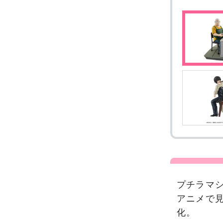
プチラマシ
アニメで
化。