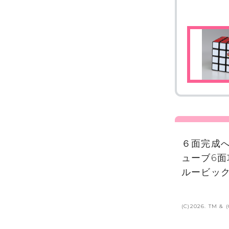
６面完成
ューブ6
ルービッ
(C)2026. TM & 