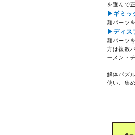
を選んで
▶ギミッ
麺パーツ
▶ディス
麺パーツ
方は複数
ーメン・
解体パズル
使い、集
ラー