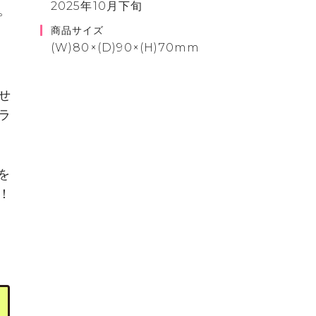
2025年10月下旬
。
商品サイズ
(W)80×(D)90×(H)70mm
せ
ラ
を
！