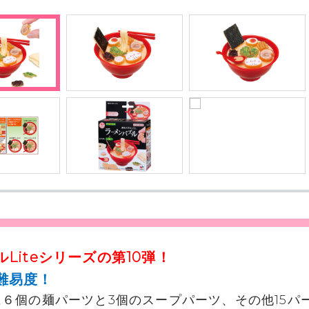
Liteシリーズの第10弾！
難易度！
６個の麺パーツと3個のスープパーツ、その他15パ