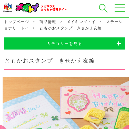
トップページ
>
商品情報
>
メイキングトイ
>
ステーシ
ョナリートイ
>
ともかおスタンプ きせかえ友編
カテゴリーを見る
ともかおスタンプ きせかえ友編