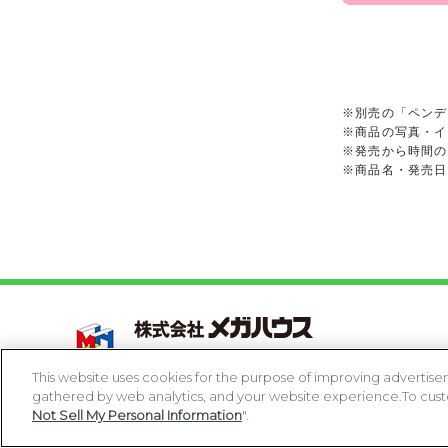
※別売の「ペンデ
※商品の写真・イ
※発売から時間の
※商品名・発売日
Copyright 2005-2026 MegaHouse Corporation. All r
All other products are trademarks or registed of t
This website uses cookies for the purpose of improving advertisem
gathered by web analytics, and your website experience.To custom
コピーライト一覧を表示する
Not Sell My Personal Information
".