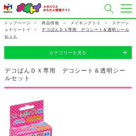
トップページ
>
商品情報
>
メイキングトイ
>
ステーシ
ョナリートイ
>
デコばんＤＸ専用 デコシート＆透明シール
セット
カテゴリーを見る
デコばんＤＸ専用 デコシート＆透明シー
ルセット