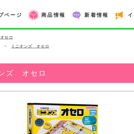
プページ
商品情報
新着情報
イ
 オセロ
他
>
ミニオンズ オセロ
ンズ オセロ