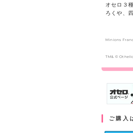
オセロ３
ろくや、
Minions Franc
TM& © Othell
ご購入