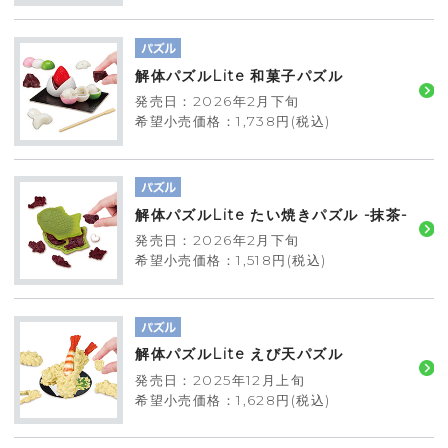
解体パズルLite 和菓子パズル
発売日：2026年2月下旬
希望小売価格：1,738円(税込)
解体パズルLite たい焼きパズル -抹茶-
発売日：2026年2月下旬
希望小売価格：1,518円(税込)
解体パズルLite えび天パズル
発売日：2025年12月上旬
希望小売価格：1,628円(税込)