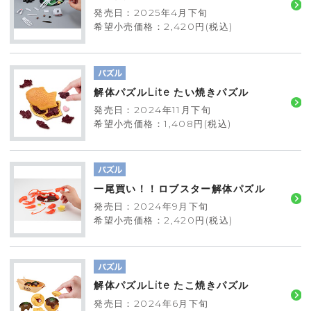
発売日：2025年4月下旬
希望小売価格：2,420円(税込)
解体パズルLite たい焼きパズル
発売日：2024年11月下旬
希望小売価格：1,408円(税込)
一尾買い！！ロブスター解体パズル
発売日：2024年9月下旬
希望小売価格：2,420円(税込)
解体パズルLite たこ焼きパズル
発売日：2024年6月下旬