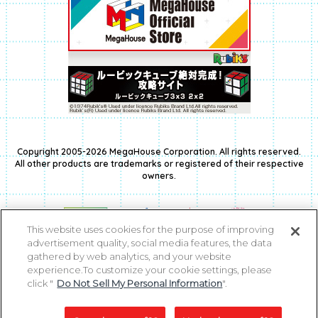
Copyright 2005-2026 MegaHouse Corporation. All rights reserved.
All other products are trademarks or registered of their respective
owners.
This website uses cookies for the purpose of improving
advertisement quality, social media features, the data
gathered by web analytics, and your website
experience.To customize your cookie settings, please
click "
Do Not Sell My Personal Information
".
コピーライト一覧を表示する