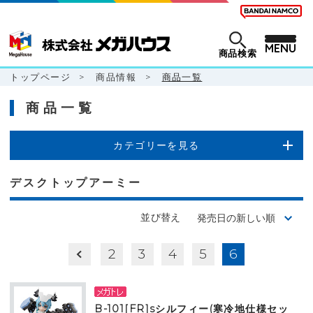
MENU
商品検索
トップページ
>
商品情報
>
商品一覧
商品一覧
カテゴリーを見る
デスクトップアーミー
並び替え
2
3
4
5
6
B-101[FR]sシルフィー(寒冷地仕様セッ