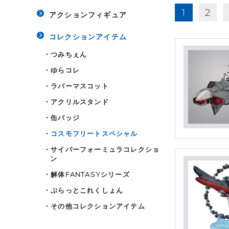
1
2
アクションフィギュア
コレクションアイテム
・
つみちぇん
・
ゆらコレ
・
ラバーマスコット
・
アクリルスタンド
・
缶バッジ
・
コスモフリートスペシャル
・
サイバーフォーミュラコレクショ
ン
・
解体FANTASYシリーズ
・
ぷらっとこれくしょん
・
その他コレクションアイテム