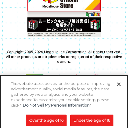
Copyright 2005-2026 MegaHouse Corporation. All rights reserved.
All other products are trademarks or registered of their respective
owners.
This website uses cookies for the purpose of improving
advertisement quality, social media features, the data
gathered by web analytics, and your website
experience.To customize your cookie settings, please
click "
Do Not Sell My Personal Information
".
コピーライト一覧を表示する
Over the age of 16
Under the age of 16