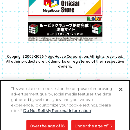
Copyright 2005-2026 MegaHouse Corporation. All rights reserved.
All other products are trademarks or registered of their respective
owners.
This website uses cookies for the purpose of improving
advertisement quality, social media features, the data
gathered by web analytics, and your website
experience.To customize your cookie settings, please
click "
Do Not Sell My Personal Information
".
コピーライト一覧を表示する
Over the age of 16
Under the age of 16