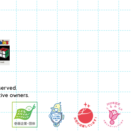
served.
tive owners.