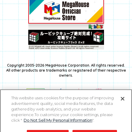
Copyright 2005-2026 MegaHouse Corporation. All rights reserved.
All other products are trademarks or registered of their respective
owners.
This website uses cookies for the purpose of improving
advertisement quality, social media features, the data
gathered by web analytics, and your website
experience.To customize your cookie settings, please
click "
Do Not Sell My Personal Information
".
コピーライト一覧を表示する