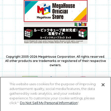
Copyright 2005-2026 MegaHouse Corporation. All rights reserved.
All other products are trademarks or registered of their respective
owners.
This website uses cookies for the purpose of improving
advertisement quality, social media features, the data
gathered by web analytics, and your website
experience.To customize your cookie settings, please
click "
Do Not Sell My Personal Information
".
コピーライト一覧を表示する